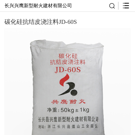
长兴兴鹰新型耐火建材有限公司
碳化硅抗结皮浇注料​JD-60S