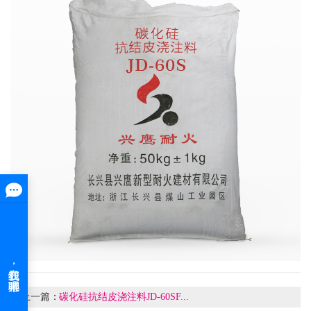
上一篇：
碳化硅抗结皮浇注料​JD-60SF...