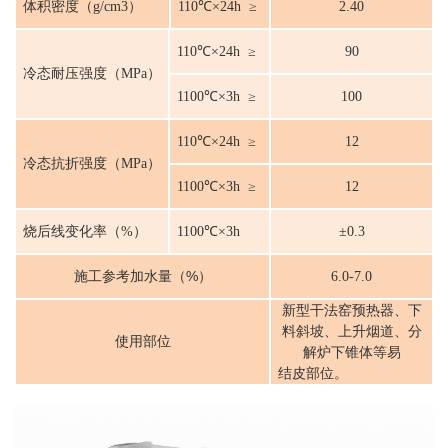
体积密度（g/cm3）
110℃×24h ≥
2.40
110℃×24h ≥
9
0
冷态耐压强度（MPa）
1100℃×3h ≥
1
0
0
110℃×24h ≥
12
冷态抗折强度（MPa）
1100℃×3h ≥
12
烧后线变化率（%）
1100℃×3h
±0.3
施工参考加水量（%）
6.0-7.0
新型干法窑预热器、下
料斜坡、上升烟道、分
使用部位
解炉下锥体等易
结皮部位。