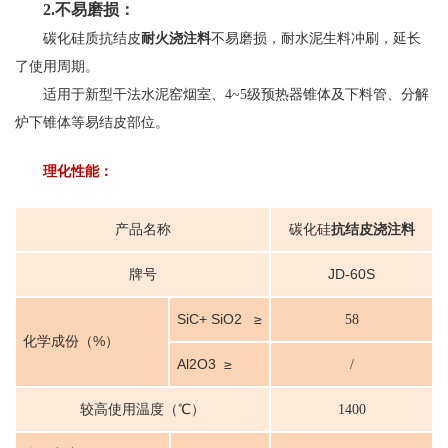
2.不易磨损：
碳化硅质抗结皮
耐火浇注料
不易磨损，耐水泥生料冲刷，延长
了使用周期。
适用于新型干法水泥窑烟室、4~5级预热器锥体及下料管、分解
炉下锥体等易结皮部位。
理化性能：
产品名称
碳化硅
抗结皮浇注料
牌号
JD-60S
SiC+ SiO2 ≥
58
化学成份（%）
Al2O3 ≥
/
较高使用温度（℃）
1400